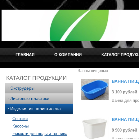
ГЛАВНАЯ
О КОМПАНИИ
КАТАЛОГ ПРОДУК
Ванны пищевые
КАТАЛОГ ПРОДУКЦИИ
ВАННА ПИЩЕ
Экструдеры
3 100 рублей
Листовые пластики
Ванна для про
Изделия из полиэтилена
Септики
ВАННА ПИЩЕ
Кессоны
8 900 рублей
Емкости для воды и топлива
Ванна пищева