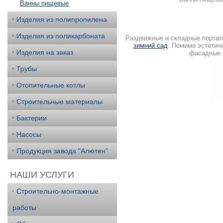
Ванны пищевые
Изделия из полипропилена
Изделия из поликарбоната
Раздвижные и складные портал
зимний сад
. Помимо эстетич
Изделия на заказ
фасадные с
Трубы
Отопительные котлы
Строительные материалы
Бактерии
Насосы
Продукция завода "Алютен"
НАШИ УСЛУГИ
Строительно-монтажные
работы