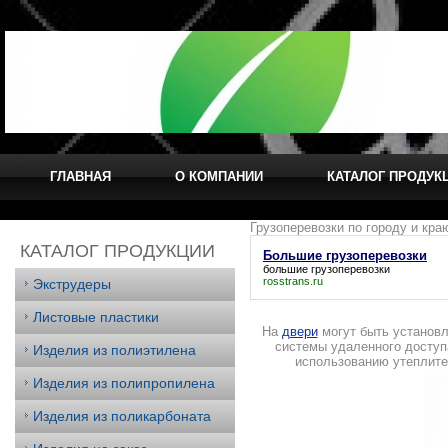
ГЛАВНАЯ
О КОМПАНИИ
КАТАЛОГ ПРОДУК
Грузоперевозки по городу и кра
КАТАЛОГ ПРОДУКЦИИ
Большие грузоперевозки
большие грузоперевозки
rosstrans.ru
Экструдеры
Листовые пластики
На
двери
могут быть установл
системы удаленного доступ
Изделия из полиэтилена
использованию утеплите
Изделия из полипропилена
Изделия из поликарбоната