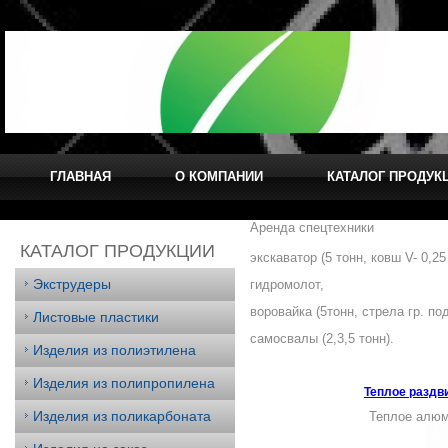
ГЛАВНАЯ
О КОМПАНИИ
КАТАЛОГ ПРОДУК
Аренда спецтехники
КАТАЛОГ ПРОДУКЦИИ
экскаватор (5 тонн, ковш V- 0,25
Экструдеры
гидромолот,
воровайка (5тонн, стрела гр. под
Листовые пластики
самосвалы (2,3,5 тонн).
Изделия из полиэтилена
Изделия из полипропилена
Теплое раздв
Изделия из поликарбоната
Теплое алю